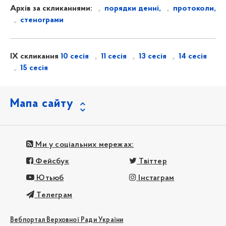
Архів за скликаннями:
порядки денні,
протоколи,
стенограми
IX скликання
10 сесія
11 сесія
13 сесія
14 сесія
15 сесія
Мапа сайту
Ми у соціальних мережах:
Фейсбук
Твіттер
Ютьюб
Інстаграм
Телеграм
Вебпортал Верховної Ради України