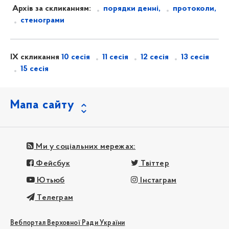
Архів за скликанням:
порядки денні,
протоколи,
стенограми
IX скликання
10 сесія
11 сесія
12 сесія
13 сесія
15 сесія
Мапа сайту
Ми у соціальних мережах:
Фейсбук
Твіттер
Ютьюб
Інстаграм
Телеграм
Вебпортал Верховної Ради України