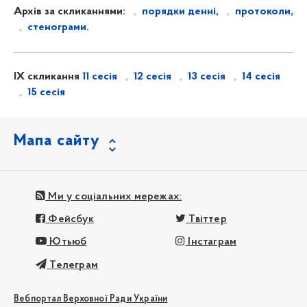
Архів за скликаннями:
порядки денні,
протоколи,
стенограми
.
IX скликання
11 сесія
12 сесія
13 сесія
14 сесія
15 сесія
Мапа сайту
Ми у соціальних мережах:
Фейсбук
Твіттер
Ютьюб
Інстаграм
Телеграм
Вебпортал Верховної Ради України