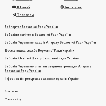
Ютьюб
Інстаграм
Телеграм
Вебпортал Верховної Ради України
Вебсайти комітетів Верховної Ради України
Вебсайт Управління кадрів Апарату Верховної Ради України
Дослідницька служба Верховної Ради України
Вебсайт Освітній Центр Верховної Ради України
Вебсайт Управління з питань звернень громадян Апарату
Верховної Ради України
Інформаційні ресурси державних органів України
Контакти
Мапа сайту