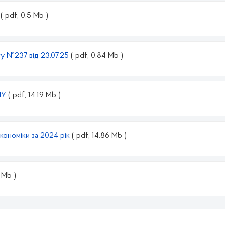
5
( pdf, 0.5 Mb )
у №237 від 23.07.25
( pdf, 0.84 Mb )
МУ
( pdf, 14.19 Mb )
економіки за 2024 рік
( pdf, 14.86 Mb )
 Mb )