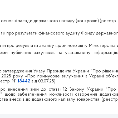
основні засади державного нагляду (контролю) (реєстр
ати про результати фінансового аудиту Фонду державног
ати про результати аналізу щорічного звіту Міністерства 
еми публічних закупівель та узагальнену інформаці
 затвердження Указу Президента України "Про рішення
 2025 року «Про примусове вилучення в Україні об'єкті
реєстр. №
13442
від 03.07.25)
про внесення змін до статті 12 Закону України "Про
ю" щодо забезпечення можливості створення додатков
ва внесків до додаткового капіталу товариства
(реєст