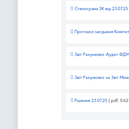
Стенограма ЗК від 23.07.2
Протокол засідання Комітет
Звіт Рахункової Аудит ФД
Звіт Рахункової на Звіт Мін
Рішення 23.07.25
( pdf, 0.62