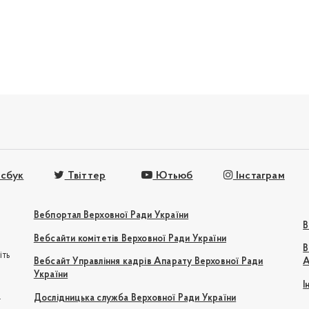
сбук
Твіттер
Ютьюб
Інстаграм
Вебпортал Верховної Ради України
В
Вебсайти комітетів Верховної Ради України
В
іть
Вебсайт Управління кадрів Апарату Верховної Ради
А
України
І
e
Дослідницька служба Верховної Ради України