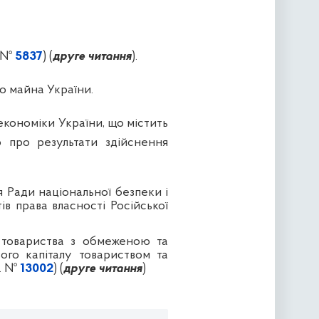
. №
5837
) (
друге читання
).
о майна України.
економіки України, що містить
ю про результати здійснення
 Ради національної безпеки і
в права власності Російської
 товариства з обмеженою та
ого капіталу товариством та
р. №
13002
) (
друге читання
)