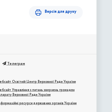
Версія для друку
Телеграм
ебсайт Освітній Центр Верховної Ради України
ебсайт Управління з питань звернень громадян
парату Верховної Ради України
нформаційні ресурси державних органів України