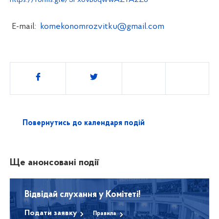
https://forms.gle/3Px6vBuqwwAZTA2Z8
Е-
mail
:
komekonomrozvitku@gmail.com
Поділитись
Повернутись до календаря подій
Ще анонсовані події
Відвідай слухання у Комітеті!
Подати заявку
Правила