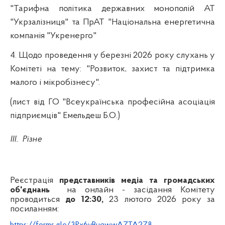
"Тарифна політика державних монополій АТ
"Укрзалізниця" та ПрАТ "Національна енергетична
компанія "Укренерго"
4. Щодо проведення у березні 2026 року слухань у
Комітеті на тему: "Розвиток, захист та підтримка
малого і мікробізнесу".
(лист від ГО "Всеукраїнська професійна асоціація
підприємців" Емельдеш Б.О.)
ІІІ.
Різне
Реєстрація
представників медіа та громадських
об'єднань
на онлайн - засідання Комітету
проводиться
до 12:30,
2
3
лютого 2026 року за
посиланням: