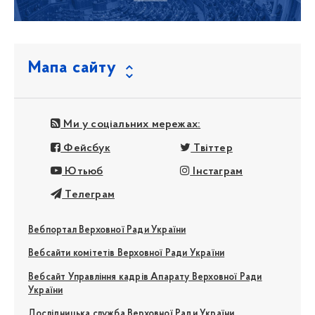
Мапа сайту
Ми у соціальних мережах:
Фейсбук
Твіттер
Ютьюб
Інстаграм
Телеграм
Вебпортал Верховної Ради України
Вебсайти комітетів Верховної Ради України
Вебсайт Управління кадрів Апарату Верховної Ради
України
Дослідницька служба Верховної Ради України