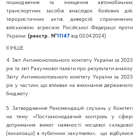
пошкодження та знищення автомобільних
транспортних засобів внаслідок бойових дій,
терористичних актів, диверсій, спричинених
військовою агресією Російської Федерації проти
України
(реєстр. №
11147
від 03.04.2024)
ІІ ІНШЕ.
4. Звіт Антимонопольного комітету України за 2023
рік та звіт Рахункової палати про результати аналізу
Звіту Антимонопольного комітету України за 2023
рік у частині, що впливає на виконання державного
бюджету.
5.
Затвердження Рекомендацій
с
лухань у Комітеті
на тему: «Постзаконодавчий контроль у сфері
дотримання вимог наявності місцевої складової
(локалізації) в публічних закупівлях»,
що відбулися