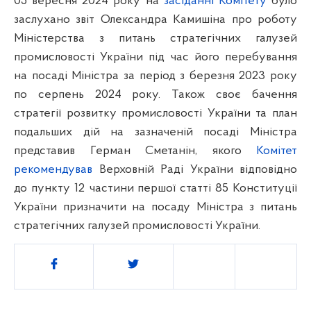
05 вересня 2024 року на
засіданні Комітету
було
заслухано
звіт Олександра Камишіна про роботу
Міністерства з питань стратегічних галузей
промисловості України під час його перебування
на посаді Міністра за період з березня 2023 року
по серпень 2024 року. Також своє бачення
стратегії розвитку промисловості України та план
подальших дій на зазначеній посаді Міністра
представив Герман Сметанін, якого
Комітет
рекомендував
Верховній Раді України відповідно
до пункту 12 частини першої статті 85 Конституції
України призначити на посаду Міністра з питань
стратегічних галузей промисловості України.
Поділитись