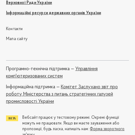
Верховної Ради України
Інформаційні ресурси державних органів України
Контакти
Мапа сайту
Програмно-технічна підтримка —
Управління
комп'ютеризованих систем
Iнформаційна підтримка —
Комітет Заслухано звіт про
роботу Міністерства з питань стратегічних галузей
промисловості України
Вебсайт працює у тестовому режимі. Окремі функції
можуть не працювати. Якщо ви маєте зауваження або
пропозиції, будь ласка, напишіть нам:
Форма зворотного
зв'язку