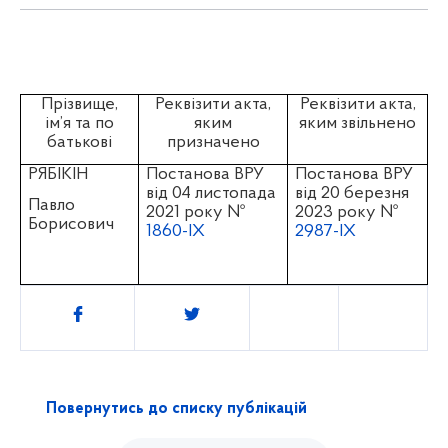
Прізвище,
Реквізити акта,
Реквізити акта,
ім’я та по
яким
яким звільнено
батькові
призначено
РЯБІКІН
Постанова ВРУ
Постанова ВРУ
від
04 листопада
від 20 березня
Павло
2021 року №
2023 року №
Борисович
1860-ІХ
2987-ІХ
Поділитись
Повернутись до списку публікацій