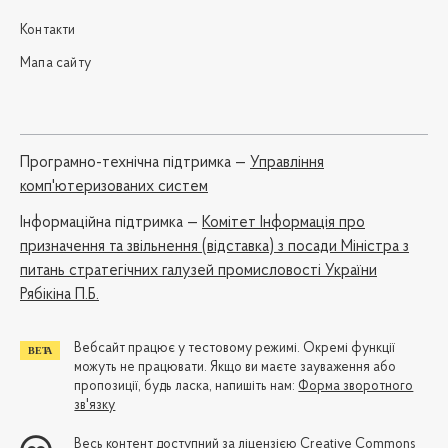
Контакти
Мапа сайту
Програмно-технічна підтримка —
Управління
комп'ютеризованих систем
Iнформаційна підтримка —
Комітет Інформація про
призначення та звільнення (відставка) з посади Міністра з
питань стратегічних галузей промисловості України
Рябікіна П.Б.
Вебсайт працює у тестовому режимі. Окремі функції
можуть не працювати. Якщо ви маєте зауваження або
пропозиції, будь ласка, напишіть нам:
Форма зворотного
зв'язку
Весь контент доступний за ліцензією
Creative Commons