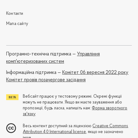
Контакти
Мапа сайту
Програмно-технічна підтримка —
Управління
комп'ютеризованих систем
Iнформаційна підтримка —
Комітет 06 вересня 2022 року
Комітет провів позачергове засідання
Вебсайт працює у тестовому режимі. Окремі функції
можуть не працювати. Якщо ви маєте зауваження або
пропозиції, будь ласка, напишіть нам:
Форма зворотного
зв'язку
Весь контент доступний за ліцензією
Creative Commons
Attribution 4.0 International license
, якщо не зазначено
інше