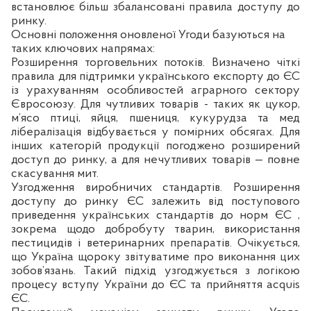
встановлює більш збалансовані правила доступу до
ринку.
Основні положення оновленої Угоди базуються на
таких ключових напрямах:
Розширення торговельних потоків.
Визначено чіткі
правила для підтримки українського експорту до ЄС
із урахуванням особливостей аграрного сектору
Євросоюзу. Для чутливих товарів - таких як цукор,
м’ясо птиці, яйця, пшениця, кукурудза та мед
лібералізація відбувається у помірних обсягах. Для
інших категорій продукції погоджено розширений
доступ до ринку, а для нечутливих товарів — повне
скасування мит.
Узгодження виробничих стандартів
. Розширення
доступу до ринку ЄС залежить від поступового
приведення українських стандартів до норм ЄС ,
зокрема щодо добробуту тварин, використання
пестицидів і ветеринарних препаратів. Очікується,
що Україна щороку звітуватиме про виконання цих
зобов’язань. Такий підхід узгоджується з логікою
процесу вступу України до ЄС та прийняття acquis
ЄС.