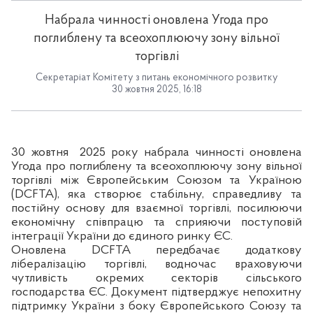
Набрала чинності оновлена Угода про
поглиблену та всеохоплюючу зону вільної
торгівлі
Секретаріат Комітету з питань економічного розвитку
30 жовтня 2025, 16:18
30 жовтня
2025 року набрала чинності оновлена
Угода про поглиблену та всеохоплюючу зону вільної
торгівлі між Європейським Союзом та Україною
(DCFTA), яка створює стабільну, справедливу та
постійну основу для взаємної торгівлі, посилюючи
економічну співпрацю та сприяючи поступовій
інтеграції України до єдиного ринку ЄС.
Оновлена DCFTA передбачає додаткову
лібералізацію торгівлі, водночас враховуючи
чутливість окремих секторів сільського
господарства ЄС. Документ підтверджує непохитну
підтримку України з боку Європейського Союзу та