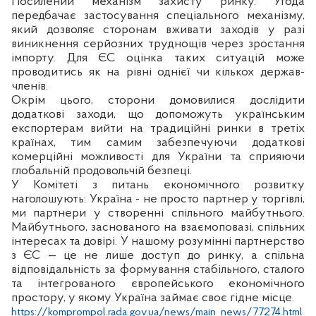
Посилений механізм захисту ринку.
Угода
передбачає застосування спеціального механізму,
який дозволяє сторонам вживати заходів у разі
виникнення серйозних труднощів через зростання
імпорту. Для ЄС оцінка таких ситуацій може
проводитись як на рівні однієї чи кількох держав-
членів.
Окрім цього, сторони домовилися дослідити
додаткові заходи, що допоможуть українським
експортерам вийти на традиційні ринки в третіх
країнах, тим самим забезпечуючи додаткові
комерційні можливості для України та сприяючи
глобальній продовольчій безпеці.
У Комітеті з питань економічного розвитку
наголошують: Україна - не просто партнер у торгівлі,
ми партнери у створенні спільного майбутнього.
Майбутнього, заснованого на взаємоповазі, спільних
інтересах та довірі. У нашому розумінні партнерство
з ЄС — це не лише доступ до ринку, а спільна
відповідальність за формування стабільного, сталого
та інтегрованого європейського економічного
простору, у якому Україна займає своє гідне місце.
https://komprompol.rada.gov.ua/news/main_news/77274.html