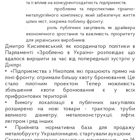
та її вплив на конкурентоздатність підприємств;
·
проблеми та перспективи гірничо-
металургійного комплексу, який забезпечує життя
цілих міст, зокрема поблизу фронту;
·
роль публічних закупівель як драйвера
економічного зростання та важливість пріоритету
для українських виробників.
Дмитро Кисилевський, як координатор політики в
Парламенті «Зроблено в Україні» розповідає що
вдалося вирішити за час від попередньої зустрічі у
Дніпрі:
╸
«Підприємства з Нікополя, які працюють прямо на
лінії фронту, отримали більшу квоту бронювання. Це
стало пілотним проектом. Тепер можливість
збільшення квоти бронювання є у всіх
прифронтових територій.
╸
Вимогу локалізації в публічних закупівлях
розширено на нові товари - трактори, труби
великого діаметру, металоконструкції, ліфти,
легпром і ряд інших.
╸
Прийнята нормативна база для продажу
металобрухту Укрзалізницею, стартували аукціони.