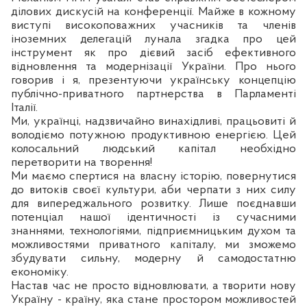
ділових дискусій на конференції. Майже в кожному
виступі високоповажних учасників та членів
іноземних делегацій лунала згадка про цей
інструмент як про дієвий засіб ефективного
відновлення та модернізації України. Про нього
говорив і я, презентуючи українську концепцію
публічно-приватного партнерства в Парламенті
Італії.
Ми, українці, надзвичайно винахідливі, працьовиті й
володіємо потужною продуктивною енергією. Цей
колосальний людський капітал необхідно
перетворити на творення!
Ми маємо спертися на власну історію, повернутися
до витоків своєї культури, аби черпати з них силу
для випереджального розвитку. Лише поєднавши
потенціал нашої ідентичності із сучасними
знаннями, технологіями, підприємницьким духом та
можливостями приватного капіталу, ми зможемо
збудувати сильну, модерну й самодостатню
економіку.
Настав час не просто відновлювати, а творити нову
Україну - країну, яка стане простором можливостей