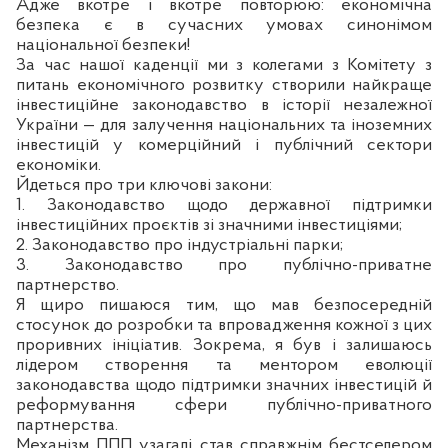
Адже вкотре і вкотре повторюю: економічна
безпека є в сучасних умовах синонімом
національної безпеки!
За час нашої каденції ми з колегами з Комітету з
питань економічного розвитку створили найкраще
інвестиційне законодавство в історії незалежної
України — для залучення національних та іноземних
інвестицій у комерційний і публічний сектори
економіки.
Йдеться про три ключові закони:
1. Законодавство щодо державної підтримки
інвестиційних проєктів зі значними інвестиціями;
2. Законодавство про індустріальні парки;
3. Законодавство про публічно-приватне
партнерство.
Я щиро пишаюся тим, що мав безпосередній
стосунок до розробки та впровадження кожної з цих
проривних ініціатив. Зокрема, я був і залишаюсь
лідером створення та ментором еволюції
законодавства щодо підтримки значних інвестицій й
реформування сфери публічно-приватного
партнерства.
Механізм ППП узагалі став справжнім бестселером