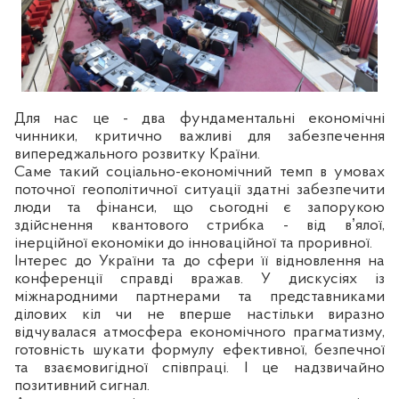
Для нас це - два фундаментальні економічні
чинники, критично важливі для забезпечення
випереджального розвитку Країни.
Саме такий соціально-економічний темп в умовах
поточної геополітичної ситуації здатні забезпечити
люди та фінанси, що сьогодні є запорукою
здійснення квантового стрибка - від вʼялої,
інерційної економіки до інноваційної та проривної.
Інтерес до України та до сфери її відновлення на
конференції справді вражав. У дискусіях із
міжнародними партнерами та представниками
ділових кіл чи не вперше настільки виразно
відчувалася атмосфера економічного прагматизму,
готовність шукати формулу ефективної, безпечної
та взаємовигідної співпраці. І це надзвичайно
позитивний сигнал.