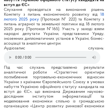
набуття Україною офіційного статусу кандидата на
вступ до ЄС»
Слухання проводяться на виконання рішень
Комітету з питань економічного розвитку від
18
лютого 2025 року
(Протокол № 222) та Комітету з
питань аграрної та земельної політики від 18 лютого
2025 року (Протокол №165). Участь у заході взяли
народні депутати України, представники Уряду,
іноземних дипломатичних установ в Україні, бізнес-
асоціації та аналітичні центри.
Аудіозапис слухань:
Під час слухань представлено результати
аналітичної роботи «Стратегічні орієнтири
поглиблення торговельно-економічних відносин
України з країнами Європейського Союзу в умовах
набуття Україною офіційного статусу кандидата на
вступ до ЄС», що виконана Державним науково-
дослідним інститутом інформатизації̈ та
моделювання економіки спільно із громадською
організацією «Центр розвитку ринкової̈ економіки