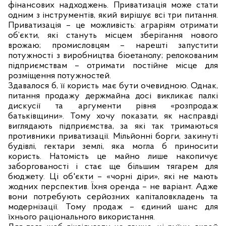
фінансових надходжень. Приватизація може стати
одним з інструментів, який вирішує всі три питання.
Приватизація – це можливість:
аграріям
отримати
об’єкти
,
які
стануть
місцем
зберігання
нового
врожаю; промисловцям
–
нарешті
запустити
потужності
з
виробництва
біоетанолу; релокованим
підприємствам
–
отримати
постійне
місце
для
розміщення
потужностей.
Здавалося б, її користь має бути очевидною. Однак,
питання продажу держмайна досі викликає палкі
дискусії та аргументи рівня «розпродаж
батьківщини». Тому хочу показати, як насправді
виглядають підприємства, за які так тримаються
противники приватизації. Мільйонні борги, закинуті
будівлі, гектари землі, яка могла б приносити
користь. Натомість це майно лише накопичує
заборгованості і стає ще більшим тягарем для
бюджету. Ці об'єкти – «чорні діри», які не мають
жодних перспектив. Їхня оренда – не варіант. Адже
вони потребують серйозних капіталовкладень та
модернізації. Тому продаж – єдиний шанс для
їхнього раціонального використання.