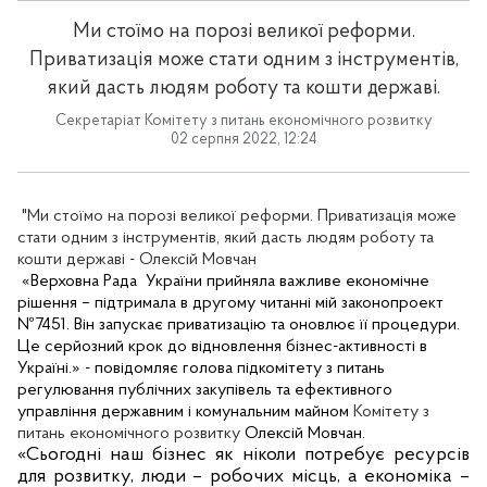
Ми стоїмо на порозі великої реформи.
Приватизація може стати одним з інструментів,
який дасть людям роботу та кошти державі.
Секретаріат Комітету з питань економічного розвитку
02 серпня 2022, 12:24
"Ми стоїмо на порозі великої реформи. Приватизація може
стати одним з інструментів, який дасть людям роботу та
кошти державі - Олексій Мовчан
«Верховна Рада
України прийняла важливе економічне
рішення – підтримала в другому читанні мій законопроект
№7451. Він запускає приватизацію та оновлює її процедури.
Це серйозний крок до відновлення бізнес-активності в
Україні.» - повідомляє голова підкомітету з питань
регулювання публічних закупівель та ефективного
управління державним і комунальним майном
Комітету з
питань економічного розвитку
Олексій Мовчан.
«Сьогодні наш бізнес як ніколи потребує ресурсів
для розвитку, люди – робочих місць, а економіка –