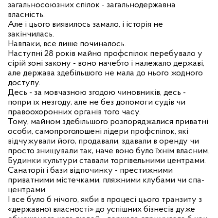
загальносоюзних спілок - загальнодержавна
власність.
Але і цього виявилось замало, і історія не
закінчилась.
Навпаки, все лише починалось.
Наступні 28 років майно профспілок перебувало у
сірій зоні закону - воно начебто і належало державі,
але держава здебільшого не мала до нього жодного
доступу.
Десь - за мовчазною згодою чиновників, десь -
попри їх незгоду, але не без допомоги судів чи
правоохоронних органів того часу.
Тому, майном здебільшого розпоряджалися приватні
особи, самопроголошені лідери профспілок, які
відчужували його, продавали, здавали в оренду чи
просто знищували так, наче воно було їхнім власним.
Будинки культури ставали торгівельними центрами.
Санаторії і бази відпочинку - престижними
приватними містечками, пляжними клубами чи спа-
центрами.
І все було б нічого, якби в процесі цього транзиту з
«державної власності» до успішних бізнесів дуже