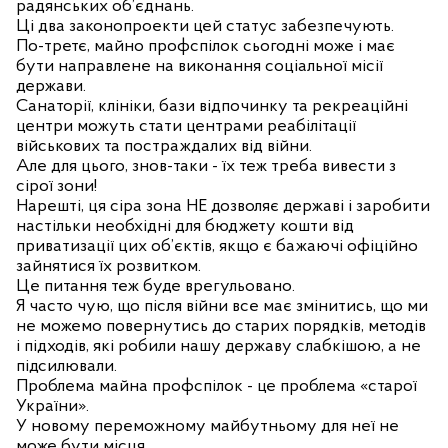
радянських об’єднань.
Ці два законопроекти цей статус забезпечують.
По-третє, майно профспілок сьогодні може і має
бути направлене на виконання соціальної місії
держави.
Санаторії, клініки, бази відпочинку та рекреаційні
центри можуть стати центрами реабілітації
військових та постраждалих від війни.
Але для цього, знов-таки - їх теж треба вивести з
сірої зони!
Нарешті, ця сіра зона НЕ дозволяє державі і заробити
настільки необхідні для бюджету кошти від
приватизації цих об’єктів, якщо є бажаючі офіційно
зайнятися їх розвитком.
Це питання теж буде врегульовано.
Я часто чую, що після війни все має змінитись, що ми
не можемо повернутись до старих порядків, методів
і підходів, які робили нашу державу слабкішою, а не
підсилювали.
Проблема майна профспілок - це проблема «старої
України».
У новому переможному майбутньому для неї не
може бути місця.