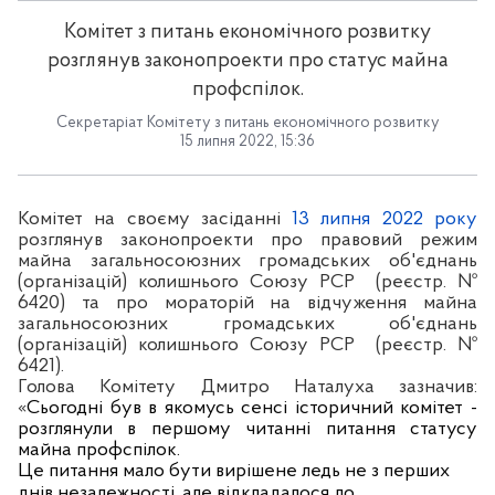
Комітет з питань економічного розвитку
розглянув законопроекти про статус майна
профспілок.
Секретаріат Комітету з питань економічного розвитку
15 липня 2022, 15:36
Комітет на своєму засіданні
13 липня 2022 року
розглянув законопроекти про правовий режим
майна загальносоюзних громадських об'єднань
(організацій) колишнього Союзу РСР
(реєстр. №
6420) та про мораторій на відчуження майна
загальносоюзних громадських об'єднань
(організацій) колишнього Союзу РСР
(реєстр. №
6421).
Голова Комітету Дмитро Наталуха зазначив:
«
Сьогодні був в якомусь сенсі історичний комітет -
розглянули в першому читанні питання статусу
майна профспілок.
Це питання мало бути вирішене ледь не з перших
днів незалежності, але відкладалося до