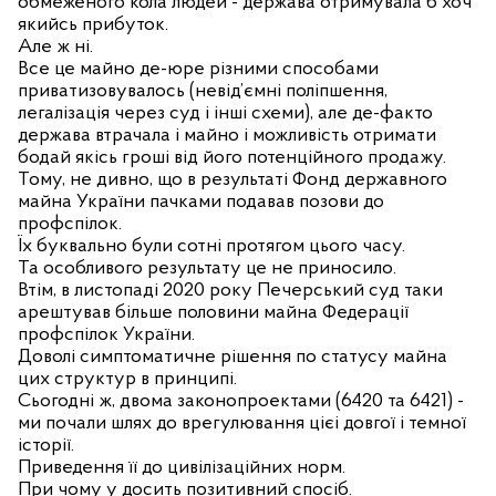
обмеженого кола людей - держава отримувала б хоч
якийсь прибуток.
Але ж ні.
Все це майно де-юре різними способами
приватизовувалось (невід’ємні поліпшення,
легалізація через суд і інші схеми), але де-факто
держава втрачала і майно і можливість отримати
бодай якісь гроші від його потенційного продажу.
Тому, не дивно, що в результаті Фонд державного
майна України пачками подавав позови до
профспілок.
Їх буквально були сотні протягом цього часу.
Та особливого результату це не приносило.
Втім, в листопаді 2020 року Печерський суд таки
арештував більше половини майна Федерації
профспілок України.
Доволі симптоматичне рішення по статусу майна
цих структур в принципі.
Сьогодні ж, двома законопроектами (6420 та 6421) -
ми почали шлях до врегулювання цієі довгої і темної
історії.
Приведення її до цивілізаційних норм.
При чому у досить позитивний спосіб.