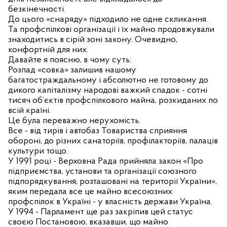
безкінечності.
До цього «снаряду» підходило не одне скликання.
Та профспілкові організації і їх майно продовжували
знаходитись в сірій зоні закону. Очевидно,
конфортній для них.
Давайте я поясню, в чому суть:
Розпад «совка» залишив нашому
багатостраждальному і абсолютно не готовому до
дикого капіталізму народові важкий спадок - сотні
тисяч об’єктів профспілкового майна, розкиданих по
всій країні.
Це була переважно нерухомість.
Все - від тирів і автобаз Товариства сприяння
обороні, до різних санаторіїв, профілакторіїв, палаців
культури тощо.
У 1991 році - Верховна Рада прийняла закон «Про
підприємства, установи та організації союзного
підпорядкування, розташовані на території України»,
яким передала все це майно всесоюзних
профспілок в Україні - у власність держави Україна.
У 1994 - Парламент ще раз закріпив цей статус
своєю Постановою, вказавши, що майно