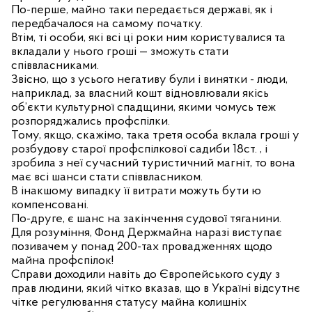
По-перше, майно таки передається державі, як і
передбачалося на самому початку.
Втім, ті особи, які всі ці роки ним користувалися та
вкладали у нього гроші — зможуть стати
співвласниками.
Звісно, що з усього негативу були і винятки - люди,
наприклад, за власний кошт відновлювали якісь
об’єкти культурної спадщини, якими чомусь теж
розпоряджались профспілки.
Тому, якщо, скажімо, така третя особа вклала гроші у
розбудову старої профспілкової садиби 18ст.
, і
зробила з неї сучасний туристичний магніт, то вона
має всі шанси стати співвласником.
В інакшому випадку її витрати можуть бути ю
компенсовані.
По-друге, є шанс на закінчення судової тяганини.
Для розуміння, Фонд Держмайна наразі виступає
позивачем у понад 200-тах провадженнях щодо
майна профспілок!
Справи доходили навіть до Європейського суду з
прав людини, який чітко вказав, що в Україні відсутнє
чітке регулювання статусу майна колишніх