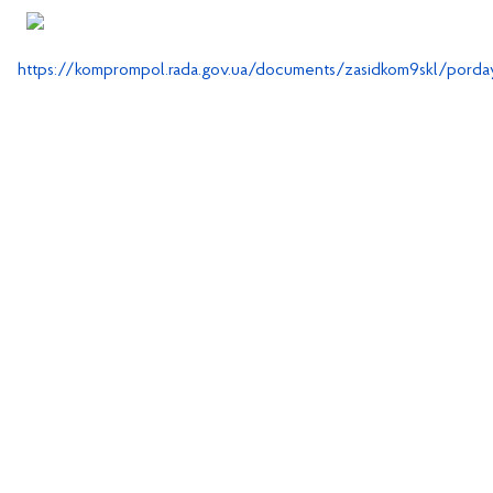
https://komprompol.rada.gov.ua/documents/zasidkom9skl/porda