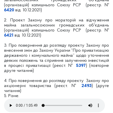
загальносоюзних громадських об'єднань
(організацій) колишнього Союзу РСР
(реєстр. №
6420
від
10.12.2021)
2. Проект Закону про мораторій на відчуження
майна загальносоюзних громадських об'єднань
(організацій) колишнього Союзу РСР
(реєстр. №
6421
від
10.12.2021)
3. Про повернення до розгляду проекту Закону про
внесення змін до Закону України “Про приватизацію
державного і комунального майна” щодо уточнення
деяких положень та сприяння залученню інвестицій
в процесі приватизації (реєст. №
5397
) (повторне
друге читання)
4. Про повернення до розгляду проекту
Закону про
акціонерні товариства (реєст. №
2493
) (друге
читання)
5. Різне.