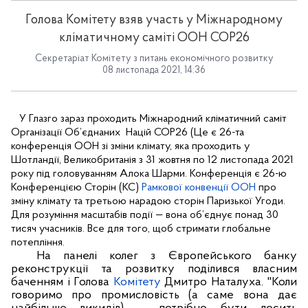
Голова Комітету взяв участь у Міжнародному
кліматичному саміті ООН COP26
Секретаріат Комітету з питань економічного розвитку
08 листопада 2021, 14:36
У Глазго зараз проходить Міжнародний кліматичний саміт
Організації Об’єднаних
Націй COP26 (Це
є 26-та
конференція ООН зі зміни клімату
, яка проходить у
Шотландії, Великобританія
з 31 жовтня по 12 листопада 2021
року під головуванням Алока Шарми
.
Конференція є 26-ю
Конференцією Сторін (КС)
Рамкової конвенції ООН
про
зміну клімату та третьою нарадою сторін Паризької Угоди.
Для розуміння масштабів події — вона об’єднує понад 30
тисяч учасників. Все для того, щоб стримати глобальне
потепління.
На панелі колег з Європейського банку
реконструкції та розвитку поділився власним
баченням і Голова
Комітету
Дмитро Наталуха. "Коли
говоримо про промисловість (а саме вона дає