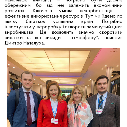
найбільше викидів) — потрібно бути досить
обережним, бо від неї залежить економічний
розвиток. Ключова умова декарбонізаціі —
ефективне використання ресурсів. Тут ми йдемо по
шляху багатьох успішних країн. Потрібно
інвестувати у переробку і створити замкнутий цикл
виробництва. Це дозволить значно скоротити
видатки та всі викиди в атмосферу"; -пояснив
Дмитро Наталуха.