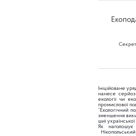
Екопода
Секрет
Ініційоване уря
нанесе серйоз
екології чи е
промислової пол
“Екологічний по
зменшення викид
шиї української
Як наголошує 
Нікопольський