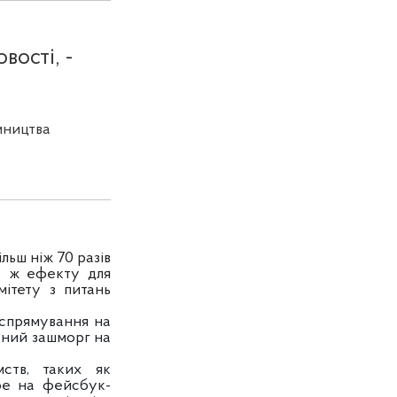
вості, -
мництва
льш ніж 70 разів
о ж ефекту для
мітету з питань
о спрямування на
льний зашморг на
мств, таких як
бе на фейсбук-