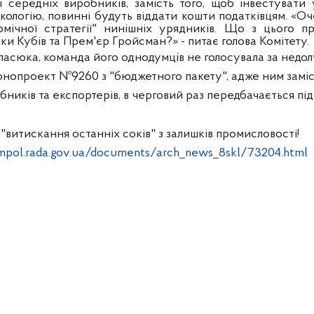
ні середніх виробників, замість того, щоб інвестувати
екологію, повинні будуть віддати кошти податківцям. «О
омічної стратегії" нинішніх урядників. Що з цього п
ки Кубів та Прем'єр Гройсман?» - питає голова Комітету.
ласюка, команда його однодумців не голосувала за недо
онопроект №9260 з "бюджетного пакету", адже ним заміс
обників та експортерів, в черговий раз передбачається п
і "витискання останніх соків" з залишків промисловості!
mpol.rada.gov.ua/documents/arch_news_8skl/73204.html