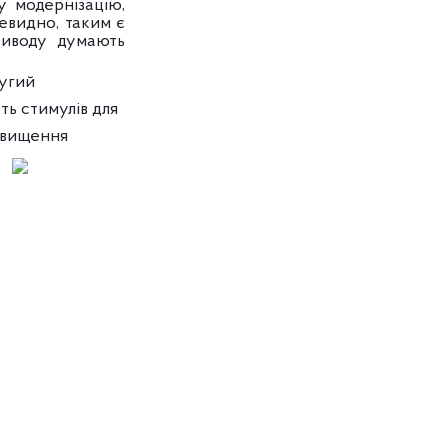
 у модернізацію,
чевидно, таким є
риводу думають
лугий
ть стимулів для
ідвищення