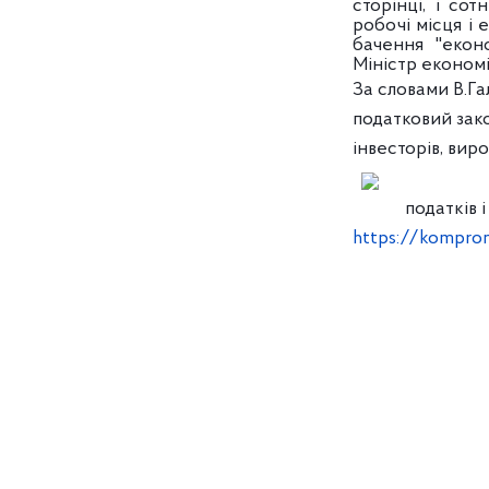
сторінці, і сот
робочі місця і 
бачення "екон
Міністр економі
За словами В.Га
податковий зак
інвесторів, вир
податків 
https://kompro