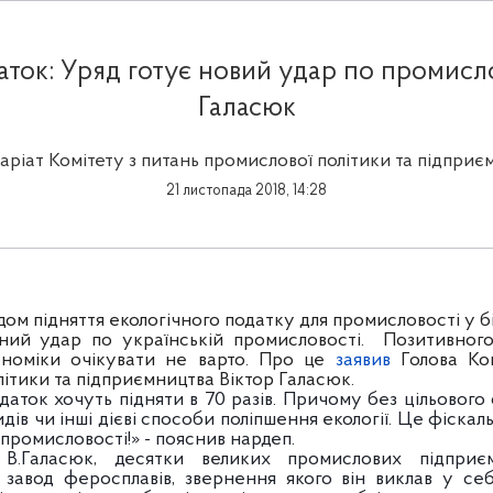
ток: Уряд готує новий удар по промисло
Галасюк
аріат Комітету з питань промислової політики та підприє
21 листопада 2018, 14:28
дом підняття екологічного податку для промисловості у бі
ний удар по українській промисловості. Позитивног
кономіки очікувати не варто. Про це
заявив
Голова Ко
ітики та підприємництва Віктор Галасюк.
даток хочуть підняти в 70 разів. Причому без цільовог
ів чи інші дієві способи поліпшення екології. Це фіска
 промисловості!» - пояснив
нардеп
.
В.Галасюк, десятки великих промислових підприє
 завод феросплавів, звернення якого він виклав у се