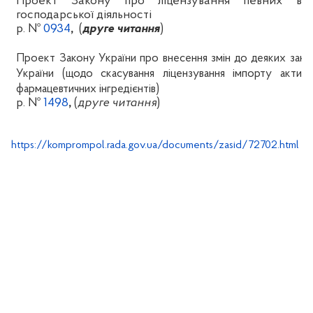
Проект Закону про ліцензування певних вид
господарської діяльності
р. №
0934
,
(
друге читання
)
Проект Закону України про внесення змін до деяких зако
України (щодо скасування ліцензування імпорту активн
фармацевтичних інгредієнтів)
р. №
1498
,
(
друге читання
)
https://komprompol.rada.gov.ua/documents/zasid/72702.html