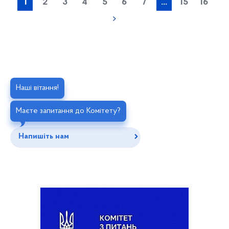
1
2
3
4
5
6
7
...
15
16
Наші вітання!
Маєте запитання до Комітету?
Напишіть нам