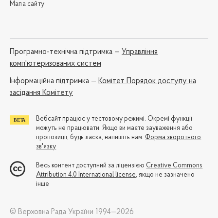
Мапа сайту
Програмно-технічна підтримка —
Управління
комп'ютеризованих систем
Iнформаційна підтримка —
Комітет Порядок доступу на
засідання Комітету
Вебсайт працює у тестовому режимі. Окремі функції
можуть не працювати. Якщо ви маєте зауваження або
пропозиції, будь ласка, напишіть нам:
Форма зворотного
зв'язку
Весь контент доступний за ліцензією
Creative Commons
Attribution 4.0 International license
, якщо не зазначено
інше
© Верховна Рада України 1994—2026