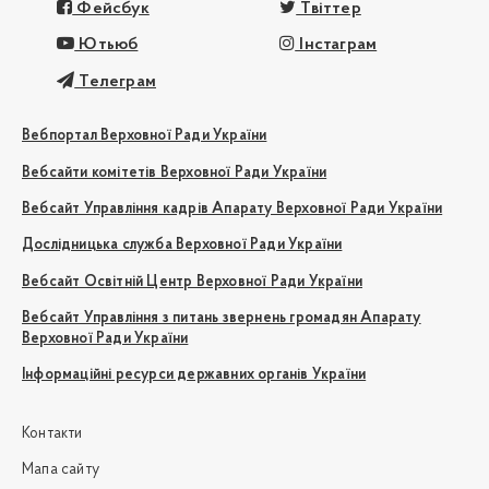
Фейсбук
Твіттер
Ютьюб
Інстаграм
Телеграм
Вебпортал Верховної Ради України
Вебсайти комітетів Верховної Ради України
Вебсайт Управління кадрів Апарату Верховної Ради України
Дослідницька служба Верховної Ради України
Вебсайт Освітній Центр Верховної Ради України
Вебсайт Управління з питань звернень громадян Апарату
Верховної Ради України
Інформаційні ресурси державних органів України
Контакти
Мапа сайту