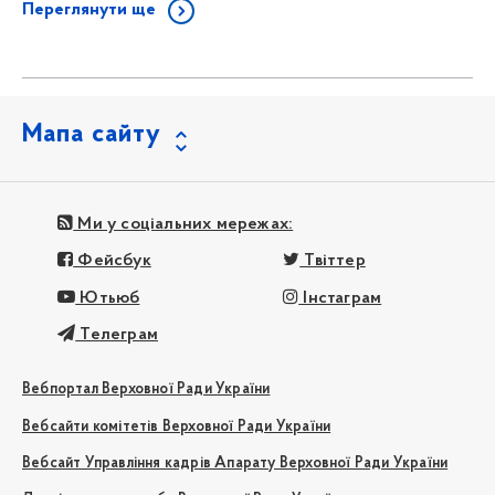
Переглянути ще
Мапа сайту
Ми у соціальних мережах:
Фейсбук
Твіттер
Ютьюб
Інстаграм
Телеграм
Вебпортал Верховної Ради України
Вебсайти комітетів Верховної Ради України
Вебсайт Управління кадрів Апарату Верховної Ради України