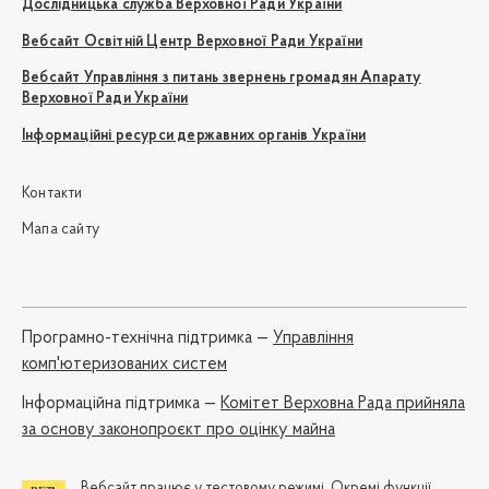
Дослідницька служба Верховної Ради України
Вебсайт Освітній Центр Верховної Ради України
Вебсайт Управління з питань звернень громадян Апарату
Верховної Ради України
Інформаційні ресурси державних органів України
Контакти
Мапа сайту
Програмно-технічна підтримка —
Управління
комп'ютеризованих систем
Iнформаційна підтримка —
Комітет Верховна Рада прийняла
за основу законопроєкт про оцінку майна
Вебсайт працює у тестовому режимі. Окремі функції