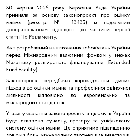
30 червня 2026 року Верховна Рада України 
прийняла за основу законопроєкт про оцінку 
майна (реєстр. № 13435) із
подальшим
доопрацюванням відповідно до частини першої
статті 116 Регламенту.
Акт розроблений на виконання зобов’язань України 
перед Міжнародним валютним фондом у межах 
Механізму розширеного фінансування (Extended 
Fund Facility).
Законопроєкт передбачає впровадження єдиних 
підходів до оцінки майна та професійної оціночної 
діяльності відповідно до європейських та 
міжнародних стандартів.
У разі ухвалення законопроєкту в цілому в Україні 
буде створено сучасну, прозору та уніфіковану 
систему оцінки майна. Це сприятиме підвищенню 
довіри з боку міжнародних партнерів та інвесторів, 