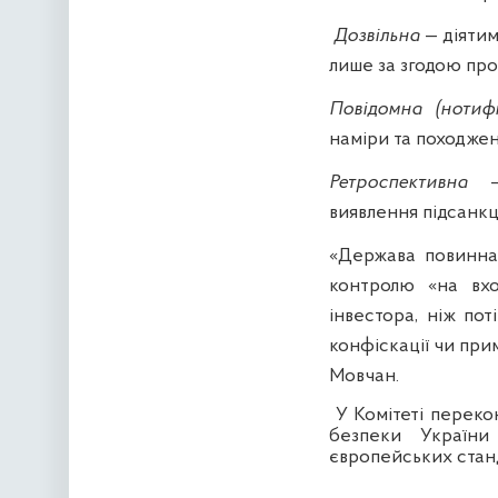
Дозвільна
— діятим
лише за згодою проф
Повідомна (нотифі
наміри та походжен
Ретроспективна
виявлення підсанкц
«Держава повинна 
контролю «на вхо
інвестора, ніж пот
конфіскації чи при
Мовчан.
У Комітеті переко
безпеки України
європейських станд