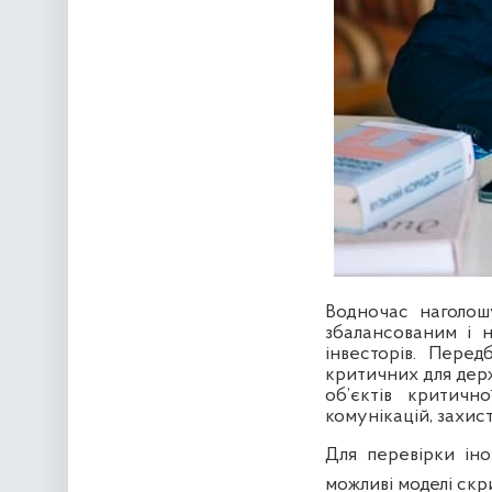
Водночас наголош
збалансованим і 
інвесторів. Пере
критичних для дер
об’єктів критичн
комунікацій, захист
Для перевірки ін
можливі моделі скр