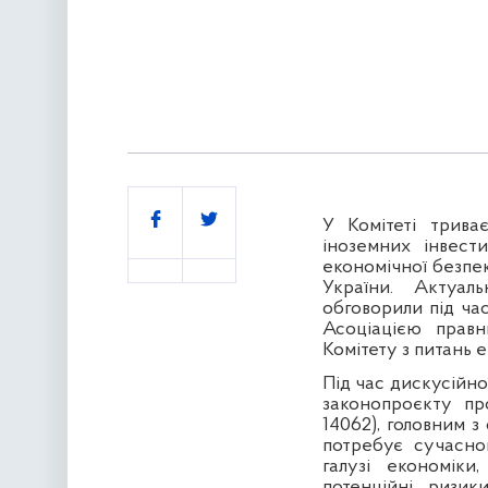
Поділитись
У Комітеті трив
іноземних інвести
економічної безпе
України. Актуал
обговорили під ча
Асоціацією правн
Комітету з питань 
Під час дискусійно
законопроєкту пр
14062), головним з
потребує сучасног
галузі економіки
потенційні ризик