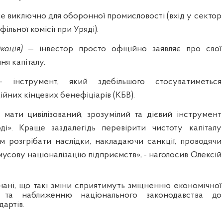
е виключно для оборонної промисловості (вхід у сектор
ільної комісії при Уряді).
кація)
— інвестор просто офіційно заявляє про свої
ня капіталу.
— інструмент, який здебільшого стосуватиметься
ійних кінцевих бенефіціарів (КБВ).
мати цивілізований, зрозумілий та дієвий інструмент
ді». Краще заздалегідь перевірити чистоту капіталу
ім розгрібати наслідки, накладаючи санкції, проводячи
мусову націоналізацію підприємств», - наголосив Олексій
нані, що такі зміни сприятимуть зміцненню економічної
 та наближенню національного законодавства до
артів.