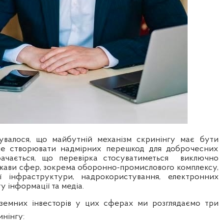
увалося, що майбутній механізм скринінгу має бути
не створювати надмірних перешкод для доброчесних
дбачається, що перевірка стосуватиметься
виключно
жави сфер, зокрема оборонно-промислового комплексу,
ої інфраструктури, надрокористування, електронних
у інформації та медіа.
оземних інвесторів у цих сферах ми розглядаємо три
инінгу: