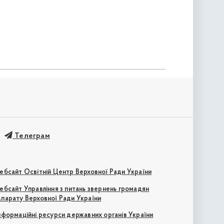
Телеграм
ебсайт Освітній Центр Верховної Ради України
ебсайт Управління з питань звернень громадян
парату Верховної Ради України
нформаційні ресурси державних органів України