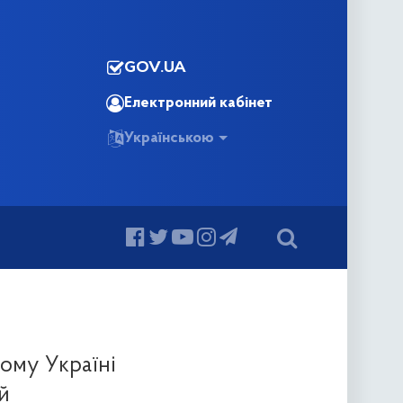
GOV.UA
Електронний кабінет
Українською
чому Україні
й