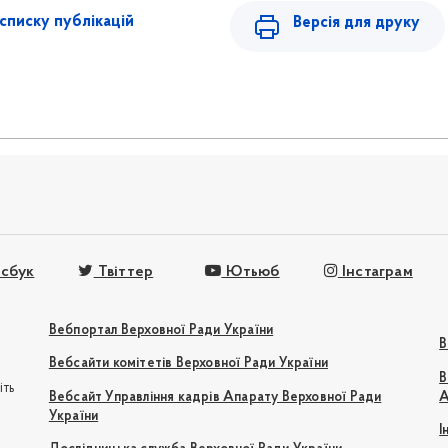
списку публікацій
Версія для друку
сбук
Твіттер
Ютьюб
Інстаграм
Вебпортал Верховної Ради України
В
Вебсайти комітетів Верховної Ради України
В
іть
Вебсайт Управління кадрів Апарату Верховної Ради
А
України
І
e