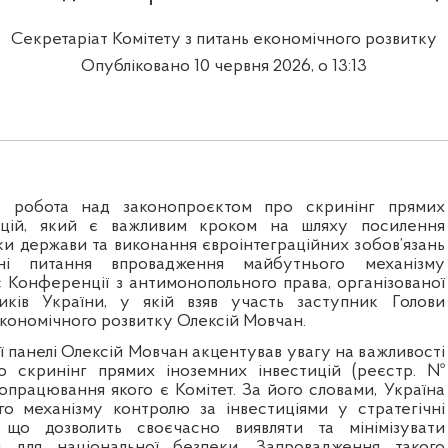
Секретаріат Комітету з питань економічного розвитку
Опубліковано 10 червня 2026, о 13:13
ає робота над
законопроєктом про скринінг прямих
цій, який
є важливим кроком на шляху посилення
ки держави та виконання євроінтеграційних зобов’язань
ьні питання впровадження майбутнього механізму
с Конференції з антимонопольного права, організованої
иків України, у якій взяв участь заступник Голови
економічного розвитку Олексій Мовчан.
ї панелі Олексій Мовчан акцентував увагу на важливості
о скринінг прямих іноземних інвестицій (реєстр. №
 опрацювання якого є Комітет. За його словами, Україна
о механізму контролю за інвестиціями у стратегічні
, що дозволить своєчасно виявляти та мінімізувати
и для національної безпеки. Запровадження такого