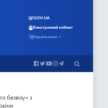
GOV.UA
Електронний кабінет
Українською
о безвізу» з
раїни