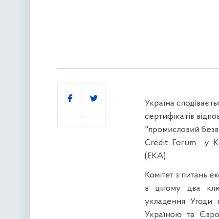
Поділитись
Україна сподіваєт
сертифікатів відп
"промисловий безві
Credit Forum
у К
(ЕКА).
Комітет з питань 
в цілому два клю
укладення Угоди п
Україною та Євр