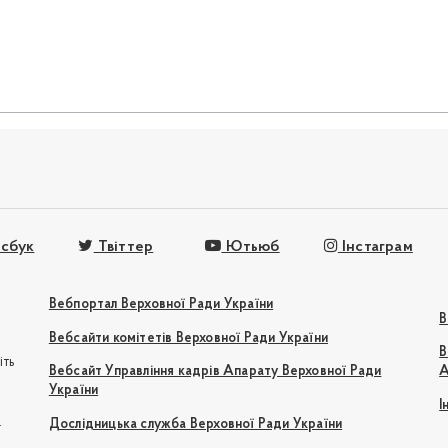
сбук
Твіттер
Ютьюб
Інстаграм
Вебпортал Верховної Ради України
В
Вебсайти комітетів Верховної Ради України
В
іть
Вебсайт Управління кадрів Апарату Верховної Ради
А
України
І
e
Дослідницька служба Верховної Ради України