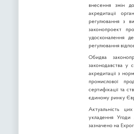
внесення змін до
акредитації орга
регулювання з в
законопроект пр
удосконалення де
регулювання відпо
Обидва законопр
законодавства у с
акредитації з нор
промислової прод
сертифікації та ст
єдиному ринку Єв
Актуальність ци
укладення Угоди
зазначено на Expor