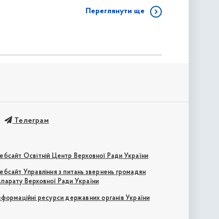
Переглянути ще
Телеграм
ебсайт Освітній Центр Верховної Ради України
ебсайт Управління з питань звернень громадян
парату Верховної Ради України
нформаційні ресурси державних органів України