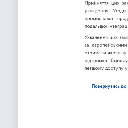
Прийняття цих за
укладення Угоди 
промислової про
подальшої інтеграц
Ухвалення цих зак
за європейськими 
отримати якіснішу 
підтримка бізнес
легшому доступу у
Повернутись до 