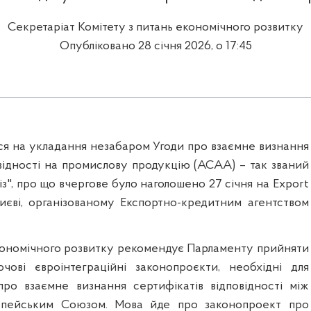
Секретаріат Комітету з питань економічного розвитку
Опубліковано 28 січня 2026, о 17:45
ься на укладання незабаром Угоди про взаємне визнання
овідності на промислову продукцію (ACAA) – так званий
з", про що вчергове було наголошено 27 січня на Export
иєві, організованому Експортно-кредитним агентством
економічного розвитку рекомендує Парламенту прийняти
чові євроінтеграційні законопроєкти, необхідні для
ро взаємне визнання сертифікатів відповідності між
опейським Союзом. Мова йде про законопроект про