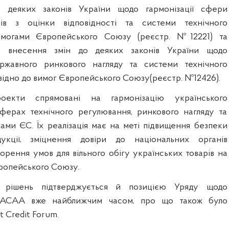
 деяких законів України щодо гармонізації сфери
нів з оцінки відповідності та системи технічного
имогами Європейського Союзу (реєстр. №12221) та
о внесення змін до деяких законів України щодо
ржавного ринкового нагляду та системи технічного
відно до вимог Європейського Союзу(реєстр. №12426).
оекти спрямовані на гармонізацію українського
ферах технічного регулювання, ринкового нагляду та
мами ЄС. Їх реалізація має на меті підвищення безпеки
укції, зміцнення довіри до національних органів
ворення умов для вільного обігу українських товарів на
ропейського Союзу.
х рішень підтверджується й позицією Уряду щодо
 ACAA вже найближчим часом, про що також було
t Credit Forum.