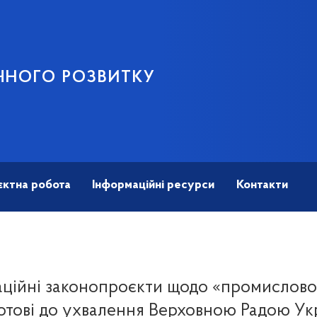
ЧНОГО РОЗВИТКУ
єктна робота
Інформаційні ресурси
Контакти
ційні законопроєкти щодо «промисловог
отові до ухвалення Верховною Радою Ук