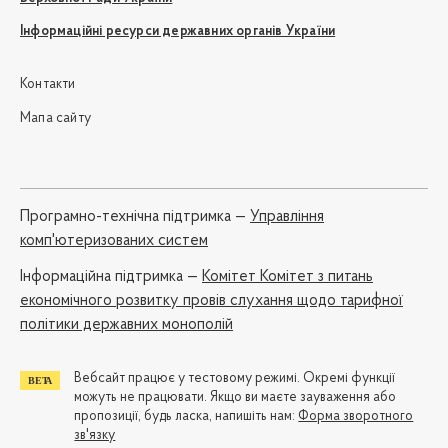
Інформаційні ресурси державних органів України
Контакти
Мапа сайту
Програмно-технічна підтримка —
Управління
комп'ютеризованих систем
Iнформаційна підтримка —
Комітет Комітет з питань
економічного розвитку провів слухання щодо тарифної
політики державних монополій
Вебсайт працює у тестовому режимі. Окремі функції
можуть не працювати. Якщо ви маєте зауваження або
пропозиції, будь ласка, напишіть нам:
Форма зворотного
зв'язку