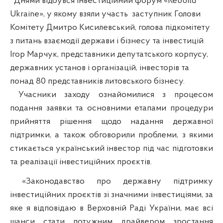
Днями відбувся інвестиційний форум «Rebuild
Ukraine», у якому взяли участь
заступник Голови
Комітету Дмитро Кисилевський, голова підкомітету
з питань взаємодії держави і бізнесу та інвестицій
Ігор Марчук, представники депутатського корпусу,
державних установ і організацій, інвесторів та
понад 80 представників литовського бізнесу.
Учасники заходу ознайомилися з процесом
подання заявки та основними етапами процедури
прийняття рішення щодо надання державної
підтримки, а також обговорили проблеми, з якими
стикається український інвестор під час підготовки
та реалізації інвестиційних проєктів.
«Законодавство про державну підтримку
інвестиційних проєктів зі значними інвестиціями, за
яке я відповідаю в Верховній Раді України, має всі
шанси стати потужним драйвером зростання