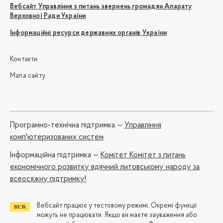
Вебсайт Управління з питань звернень громадян Апарату
Верховної Ради України
Інформаційні ресурси державних органів України
Контакти
Мапа сайту
Програмно-технічна підтримка —
Управління
комп'ютеризованих систем
Iнформаційна підтримка —
Комітет Комітет з питань
економічного розвитку вдячний литовському народу за
всеосяжну підтримку!
Вебсайт працює у тестовому режимі. Окремі функції
можуть не працювати. Якщо ви маєте зауваження або