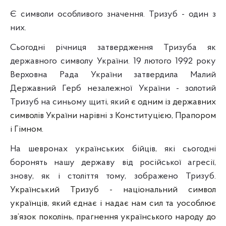
Є символи особливого значення. Тризуб - один з
них.
Сьогодні річниця затвердження Тризуба як
державного символу України. 19 лютого 1992 року
Верховна Рада України затвердила Малий
Державний Герб незалежної України - золотий
Тризуб на синьому щиті, який
є одним із державних
символів України нарівні з Конституцією, Прапором
і Гімном.
На шевронах українських бійців, які сьогодні
боронять нашу державу від російської агресії,
знову, як і століття тому, зображено Тризуб.
Український Тризуб -
національний символ
українців,
який єднає і надає нам сил та уособлює
зв’язок поколінь, прагнення українського народу до