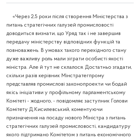
«Через 2,5 роки після створення Міністерства з
питань стратегічних галузей промисловості
доводиться визнати, що Уряд так і не завершив
передачу міністерству відповідних функцій та
повноважень. В умовах такого перехідного стану
дуже важливу роль мали зіграти особисті якості
міністра. Але й тут не склалося. Достатньо згадати,
скільки разів керівник Мінстратегпрому
представляв промислові законопроекти чи бодай
якісь ініціативи у профільному парламентському
Комітеті - жодного, - повідомляє заступник Голови
Комітету Д.Кисилевський, коментуючи
призначення на посаду нового Міністра з питань
стратегічних галузей промисловості, кандидатуру
якого підтримано Комітетом з питань економічного