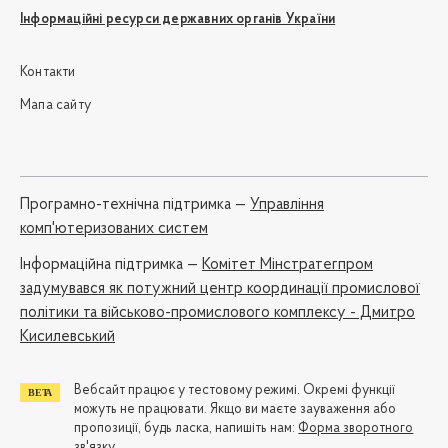
Інформаційні ресурси державних органів України
Контакти
Мапа сайту
Програмно-технічна підтримка —
Управління
комп'ютеризованих систем
Iнформаційна підтримка —
Комітет Мінстратегпром
задумувався як потужний центр координації промислової
політики та військово-промислового комплексу - Дмитро
Кисилевський
Вебсайт працює у тестовому режимі. Окремі функції
можуть не працювати. Якщо ви маєте зауваження або
пропозиції, будь ласка, напишіть нам:
Форма зворотного
зв'язку