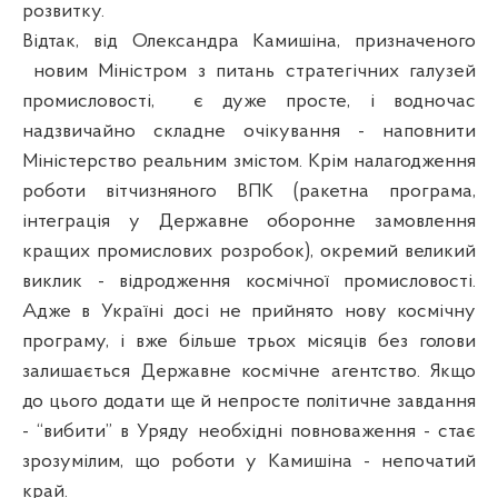
розвитку.
Відтак, від Олександра Камишіна, призначеного
новим Міністром з питань стратегічних галузей
промисловості,
є дуже просте, і водночас
надзвичайно складне очікування - наповнити
Міністерство реальним змістом. Крім налагодження
роботи вітчизняного ВПК (ракетна програма,
інтеграція у Державне оборонне замовлення
кращих промислових розробок), окремий великий
виклик - відродження космічної промисловості.
Адже в Україні досі не прийнято нову космічну
програму, і вже більше трьох місяців без голови
залишається Державне космічне агентство. Якщо
до цього додати ще й непросте політичне завдання
- “вибити” в Уряду необхідні повноваження - стає
зрозумілим, що роботи у Камишіна - непочатий
край.