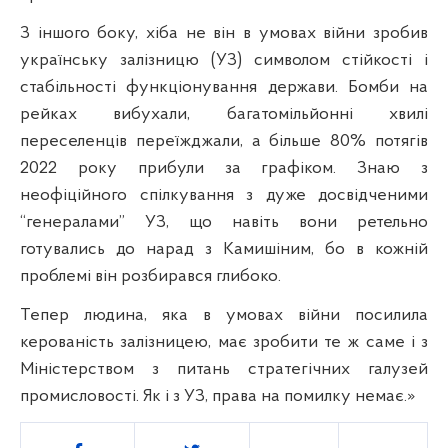
З іншого боку, хіба не він в умовах війни зробив
українську залізницю (УЗ) символом стійкості і
стабільності функціонування держави. Бомби на
рейках вибухали, багатомільйонні хвилі
переселенців переїжджали, а більше 80% потягів
2022 року прибули за графіком. Знаю з
неофіційного спілкування з дуже досвідченими
“генералами” УЗ, що навіть вони ретельно
готувались до нарад з Камишіним, бо в кожній
проблемі він розбирався глибоко.
Тепер людина, яка в умовах війни посилила
керованість залізницею, має зробити те ж саме і з
Міністерством з питань стратегічних галузей
промисловості. Як і з УЗ, права на помилку немає.»
Поділитись