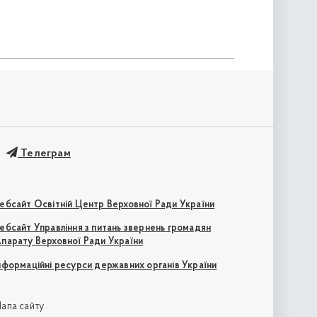
Телеграм
ебсайт Освітній Центр Верховної Ради України
ебсайт Управління з питань звернень громадян
парату Верховної Ради України
нформаційні ресурси державних органів України
апа сайту