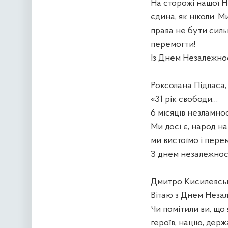
На сторожі нашої Н
єдина, як ніколи. 
права не бути силь
перемогти!
Із Днем Незалежнос
Роксолана Підласа,
«31 рік свободи…
6 місяців незламно
Ми досі є, народ на
ми вистоїмо і пере
З днем незалежност
Дмитро Кисилевськ
Вітаю з Днем Незал
Чи помітили ви, що
героїв, націю, держ