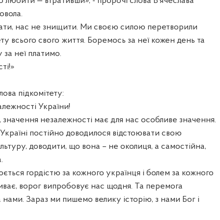
ко любити — втративши», - пророчі слова В‘ячеслава
овола.
ати, нас не знищити. Ми своєю силою перетворили
ту всього свого життя. Боремось за неї кожен день та
у за неї платимо.
ті!»
лова підкомітету:
лежності України!
ли, значення незалежності має для нас особливе значення.
 Україні постійно доводилося відстоювати свою
льтуру, доводити, що вона – не околиця, а самостійна,
.
ться гордістю за кожного українця і болем за кожного
риває, ворог випробовує нас щодня. Та перемога
 нами. Зараз ми пишемо велику історію, з нами Бог і