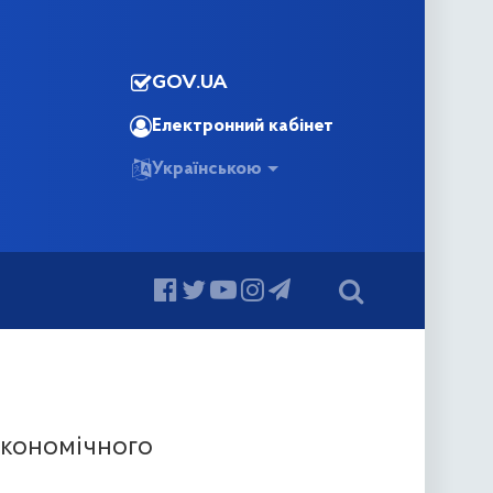
GOV.UA
Електронний кабінет
Українською
 економічного