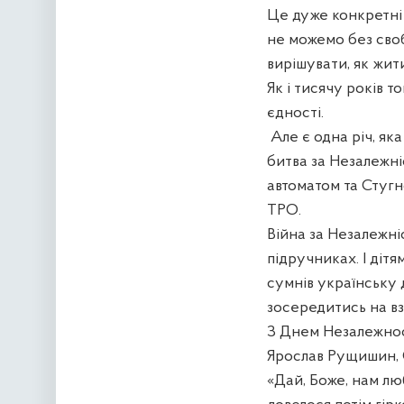
Це дуже конкретні 
не можемо без сво
вирішувати, як жити
Як і тисячу років 
єдності.
Але є одна річ, яка
битва за Незалежніс
автоматом та Стуг
ТРО.
Війна за Незалежні
підручниках. І дітя
сумнів українську 
зосередитись на вз
З Днем Незалежнос
Ярослав Рущишин, 
«Дай, Боже, нам лю