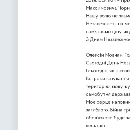
довелося потім гір
Максимовича Чорн
Нашу волю не злам
Незалежність на ме
пам’ятаємо ціну, як
З Днем Незалежнос
Олексій Мовчан, Го
Сьогодні День Неза
І сьогодні, як ніко
Всі роки існування
територію, мову, ку
самобутня держава
Моє серце наповнює
загиблого. Війна т
обов’язково буде за
весь світ.