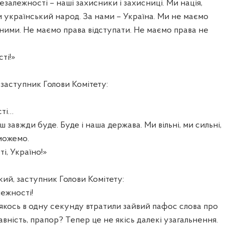
езалежності – наші захисники і захисниці. Ми нація,
Ми український народ. За нами – Україна. Ми не маємо
ними. Не маємо права відступати. Не маємо права не
ті!»
 заступник Голови Комітету:
сті…
ш завжди буде. Буде і наша держава. Ми вільні, ми сильні,
можемо.
і, Україно!»
ий, заступник Голови Комітету:
ежності!
 якось в одну секунду втратили зайвий пафос слова про
авність, прапор? Тепер це не якісь далекі узагальнення.