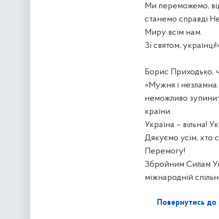
Ми переможемо, ві
станемо справді Н
Миру всім нам.
Зі святом, українці!
Борис Приходько, ч
«Мужня і незламна. 
неможливо зупинити 
країни.
Україна – вільна! У
Дякуємо усім, хто 
Перемогу!
Збройним Силам Укр
міжнародній спільно
Повернутись до 