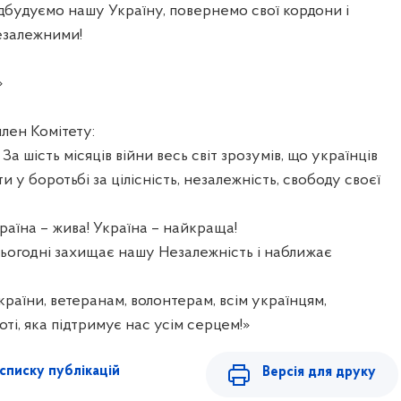
дбудуємо нашу Україну, повернемо свої кордони і
езалежними!
»
лен Комітету:
За шість місяців війни весь світ зрозумів, що українців
у боротьбі за цілісність, незалежність, свободу своєї
країна – жива! Україна – найкраща!
сьогодні захищає нашу Незалежність і наближає
аїни, ветеранам, волонтерам, всім українцям,
ті, яка підтримує нас усім серцем!»
списку публікацій
Версія для друку