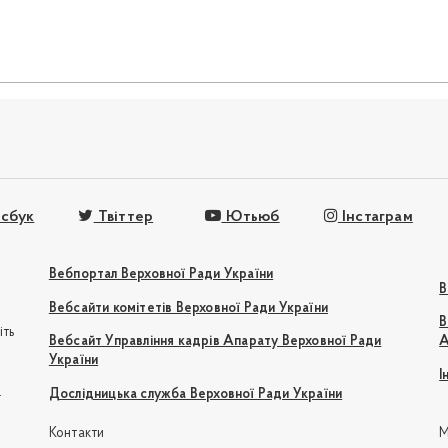
сбук
Твіттер
Ютьюб
Інстаграм
Вебпортал Верховної Ради України
В
Вебсайти комітетів Верховної Ради України
В
іть
Вебсайт Управління кадрів Апарату Верховної Ради
А
України
І
e
Дослідницька служба Верховної Ради України
Контакти
М