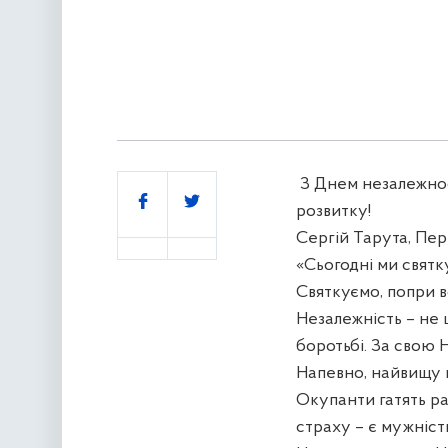
З Днем незалежност
Поділитись
розвитку!
Сергій Тарута, Пер
«Сьогодні ми свят
Святкуємо, попри в
Незалежність – не ц
боротьбі. За свою 
Напевно, найвищу в 
Окупанти гатять ра
страху – є мужність