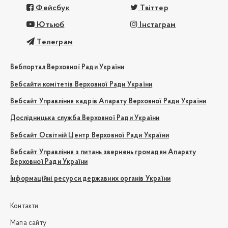
Фейсбук
Твіттер
Ютьюб
Інстаграм
Телеграм
Вебпортал Верховної Ради України
Вебсайти комітетів Верховної Ради України
Вебсайт Управління кадрів Апарату Верховної Ради України
Дослідницька служба Верховної Ради України
Вебсайт Освітній Центр Верховної Ради України
Вебсайт Управління з питань звернень громадян Апарату
Верховної Ради України
Інформаційні ресурси державних органів України
Контакти
Мапа сайту