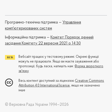
Програмно-технічна підтримка —
Управління
комп'ютеризованих систем
Iнформаційна підтримка —
Комітет Порядок денний
засідання Комітету 22 вересня 2021 о 14:30
Вебсайт працює у тестовому режимі. Окремі функції
можуть не працювати. Якщо ви маєте зауваження або
пропозиції, будь ласка, напишіть нам:
Форма зворотного
зв'язку
Весь контент доступний за ліцензією
Creative Commons
Attribution 4.0 International license
, якщо не зазначено
інше
© Верховна Рада України 1994—2026