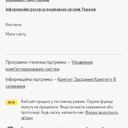
Верховної Ради України
Інформаційні ресурси державних органів України
Контакти
Мапа сайту
Програмно-технічна підтримка —
Управління
комп'ютеризованих систем
Iнформаційна підтримка —
Комітет Засідання Комітету 8
скликання
Вебсайт працює у тестовому режимі. Окремі функції
можуть не працювати. Якщо ви маєте зауваження або
пропозиції, будь ласка, напишіть нам:
Форма зворотного
зв'язку