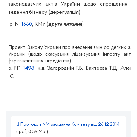
законодавчих актів України щодо спрощення у
ведення бізнесу (дерегуляція)
р. №
1580
,
КМУ (
друге читання
)
Проект Закону України про внесення змін до деяких зако
України (щодо скасування ліцензування імпорту актив
фармацевтичних інгредієнтів)
р. №
1498
,
н.д
. Загородній Г.В., Бахтеєва Т.Д., Алекс
І.С.
Протокол №4 засідання Комітету від 26.12.2014
( pdf, 0.39 Mb )