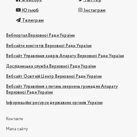
Фейсбук
Твіттер
Ютьюб
Інстаграм
Телеграм
Вебпортал Верховної Ради України
Вебсайти комітетів Верховної Ради України
Вебсайт Управління кадрів Апарату Верховної Ради України
Дослідницька служба Верховної Ради України
Вебсайт Освітній Центр Верховної Ради України
Вебсайт Управління з питань звернень громадян Апарату
Верховної Ради України
Інформаційні ресурси державних органів України
Контакти
Мапа сайту