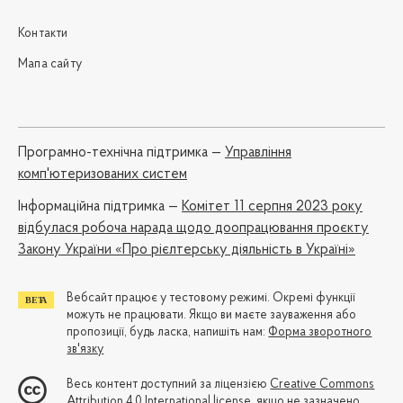
Контакти
Мапа сайту
Програмно-технічна підтримка —
Управління
комп'ютеризованих систем
Iнформаційна підтримка —
Комітет 11 серпня 2023 року
відбулася робоча нарада щодо доопрацювання проєкту
Закону України «Про рієлтерську діяльність в Україні»
Вебсайт працює у тестовому режимі. Окремі функції
можуть не працювати. Якщо ви маєте зауваження або
пропозиції, будь ласка, напишіть нам:
Форма зворотного
зв'язку
Весь контент доступний за ліцензією
Creative Commons
Attribution 4.0 International license
, якщо не зазначено