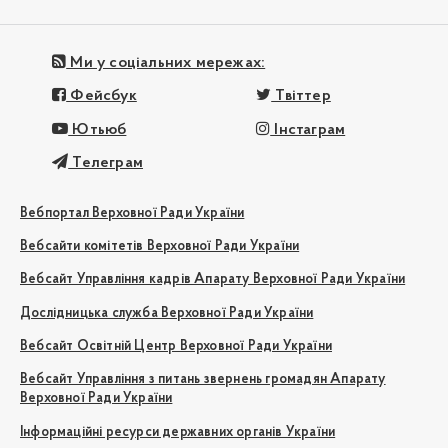
Ми у соціальних мережах:
Фейсбук
Твіттер
Ютьюб
Інстаграм
Телеграм
Вебпортал Верховної Ради України
Вебсайти комітетів Верховної Ради України
Вебсайт Управління кадрів Апарату Верховної Ради України
Дослідницька служба Верховної Ради України
Вебсайт Освітній Центр Верховної Ради України
Вебсайт Управління з питань звернень громадян Апарату
Верховної Ради України
Інформаційні ресурси державних органів України