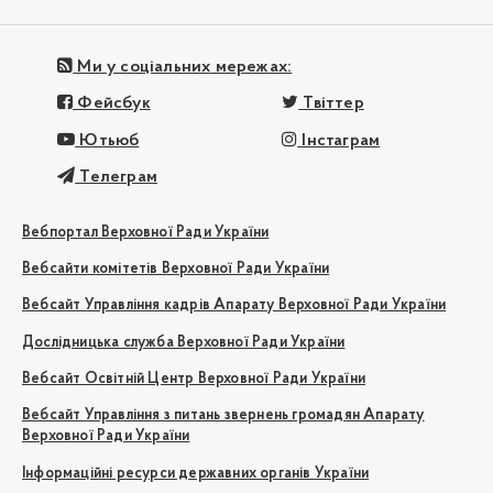
Ми у соціальних мережах:
Фейсбук
Твіттер
Ютьюб
Інстаграм
Телеграм
Вебпортал Верховної Ради України
Вебсайти комітетів Верховної Ради України
Вебсайт Управління кадрів Апарату Верховної Ради України
Дослідницька служба Верховної Ради України
Вебсайт Освітній Центр Верховної Ради України
Вебсайт Управління з питань звернень громадян Апарату
Верховної Ради України
Інформаційні ресурси державних органів України