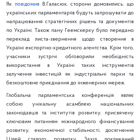
Як
повідомив
В.Галасюк, сторони домовились, що
українських парламентаріїв будуть запрошувати до
напрацювання стратегічних рішень та документів
по Україні. Також пану Геемскерку було передано
переклад листа-звернення щодо створення в
Україні експортно-кредитного агентства. Крім того,
учасники зустрічі обговорили необхідність
використання в Україні таких інструментів
залучення інвестицій як індустріальні парки та
безкоштовне приєднання до інженерних мереж.
Глобальна парламентська конференція являє
собою унікальну асамблею національних
законодавців та інститутів розвитку, присвячену
ключовим питанням міжнародного фінансування
розвитку, економічної стабільності, досягнення
Цілей сталого розвитку. Захід покликаний