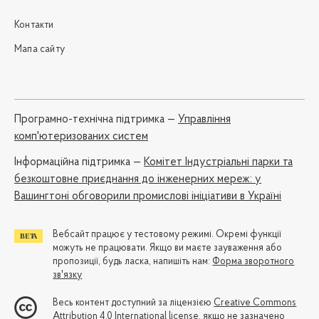
Контакти
Мапа сайту
Програмно-технічна підтримка —
Управління
комп'ютеризованих систем
Iнформаційна підтримка —
Комітет Індустріальні парки та
безкоштовне приєднання до інженерних мереж: у
Вашингтоні обговорили промислові ініціативи в Україні
Вебсайт працює у тестовому режимі. Окремі функції
можуть не працювати. Якщо ви маєте зауваження або
пропозиції, будь ласка, напишіть нам:
Форма зворотного
зв'язку
Весь контент доступний за ліцензією
Creative Commons
Attribution 4.0 International license
, якщо не зазначено