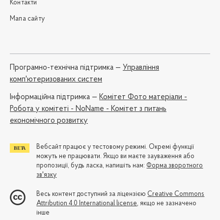
Контакти
Мапа сайту
Програмно-технічна підтримка —
Управління
комп'ютеризованих систем
Iнформаційна підтримка —
Комітет Фото матеріали -
Робота у комітеті - NoName - Комітет з питань
економічного розвитку
Вебсайт працює у тестовому режимі. Окремі функції
можуть не працювати. Якщо ви маєте зауваження або
пропозиції, будь ласка, напишіть нам:
Форма зворотного
зв'язку
Весь контент доступний за ліцензією
Creative Commons
Attribution 4.0 International license
, якщо не зазначено
інше