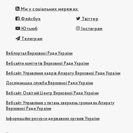
Ми у соціальних мережах:
Фейсбук
Твіттер
Ютьюб
Інстаграм
Телеграм
Вебпортал Верховної Ради України
Вебсайти комітетів Верховної Ради України
Вебсайт Управління кадрів Апарату Верховної Ради України
Дослідницька служба Верховної Ради України
Вебсайт Освітній Центр Верховної Ради України
Вебсайт Управління з питань звернень громадян Апарату
Верховної Ради України
Інформаційні ресурси державних органів України